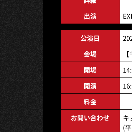
出演
EX
公演日
20
会場
【
開場
14
開演
16
料金
お問い合わせ
キョ
(平