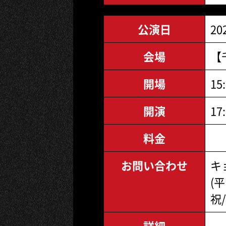
公演日
20
会場
【
開場
15
開演
17
料金
お問い合わせ
キョ
(平
祝/
詳細