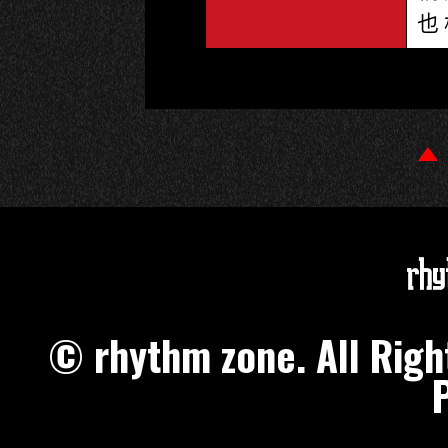
也
© rhythm zone. All Ri