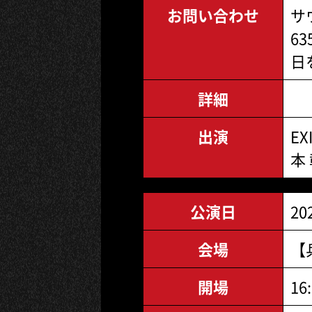
お問い合わせ
サ
63
日
詳細
出演
EX
本
公演日
20
会場
【
開場
16