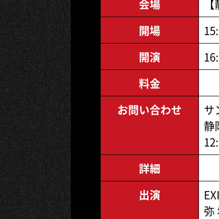
会場
【
開場
15
開演
16
料金
お問い合わせ
サ
静岡
12
詳細
出演
EX
弥 