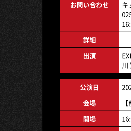
お問い合わせ
キ
02
16
詳細
出演
EX
川
公演日
20
会場
【
開場
16