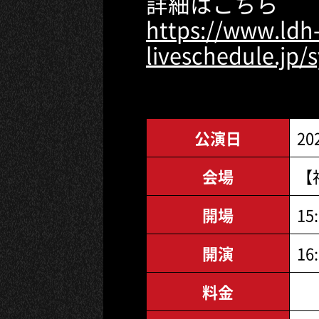
詳細はこちら
https://www.ldh
liveschedule.jp/
公演日
20
会場
【
開場
15
開演
16
料金