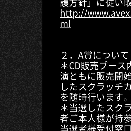
護方針」に従い
http://www.avex.
ml
２．A賞について
＊CD販売ブース
演ともに販売開
したスクラッチ
を随時行います
＊当選したスク
者ご本人様が持参
当選者様受付窓