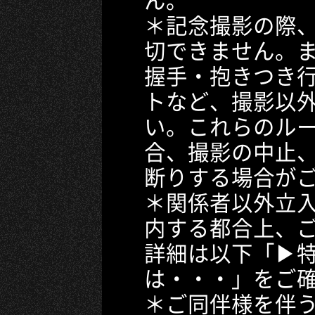
＊記念撮影の際
切できません。
握手・抱きつき
トなど、撮影以
い。これらのル
合、撮影の中止
断りする場合が
＊関係者以外立
内する都合上、
詳細は以下「▶
は・・・」をご
＊ご同伴様を伴