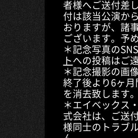
者様へご送付差
付は該当公演か
おりますが、諸
ございます。予
＊記念写真のSN
ト
への投稿はご
＊記念撮影の画
終了後より6ヶ月
を消去致します
＊エイベックス
式会社は、ご送
様同士のトラブ
ん。