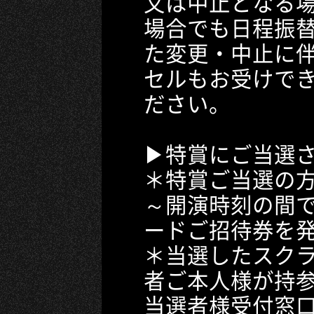
又は中止となる
場合でも日程振
た変更・中止に
セルもお受けで
ださい。
▶特賞にご当選
＊特賞ご当選の
～開演時刻の間
ードご招待券を
＊当選したスク
者ご本人様が持参
当選者様受付窓