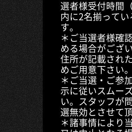
選者様受付時間
内に2名揃ってい
す。
＊ご当選者様確
める場合がござ
住所が記載され
めご用意下さい
＊ご当選・ご参
示に従いスムー
い。スタッフが
選無効とさせて
＊諸事情により