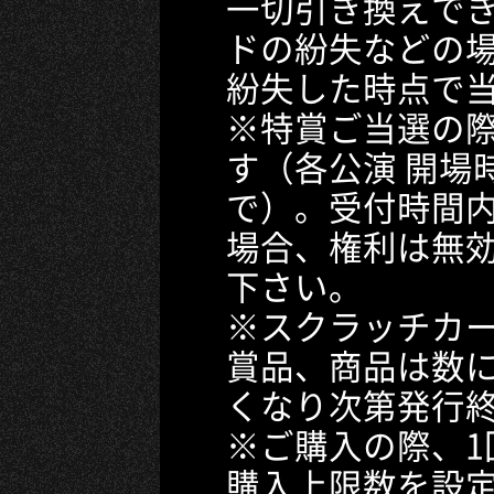
一切引き換えで
ドの紛失などの
紛失した時点で
※特賞ご当選の
す（各公演 開場
で）。受付時間
場合、権利は無
下さい。
※スクラッチカ
賞品、商品は数
くなり次第発行
※ご購入の際、1
購入上限数を設