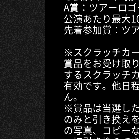
A賞：ツアーロゴ
公演あたり最大1
先着参加賞：ツ
※スクラッチカ
賞品をお受け取
するスクラッチ
有効です。他日
ん。
※賞品は当選し
のみと引き換え
の写真、コピー