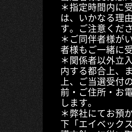
＊指定時間内に
は、いかなる理
す。ご注意くだ
＊ご同伴者様が
者様もご一緒に
＊関係者以外立
内する都合上、
上、ご当選受付
前・ご住所・お
します。
＊弊社にてお預
下「エイベック