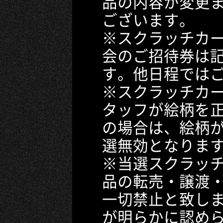
品の内容が変更
ございます。
※スクラッチカ
会のご招待券は
す。他日程では
※スクラッチカ
タッフが絵柄を
の場合は、絵柄
選無効となりま
※当選スクラッ
品の転売・譲渡
一切禁止と致し
が明らかに認め