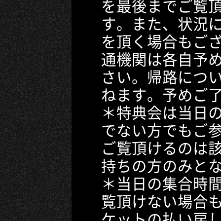
を最後までご覧
す。また、状況
を頂く場合もご
通機関は各自予
さい。帰路につ
ねます。予めご
＊特典会は当日
でない方でもご
ご覧頂けるのは
持ちの方のみと
＊当日の集合時
覧頂けない場合
ケットの払い戻