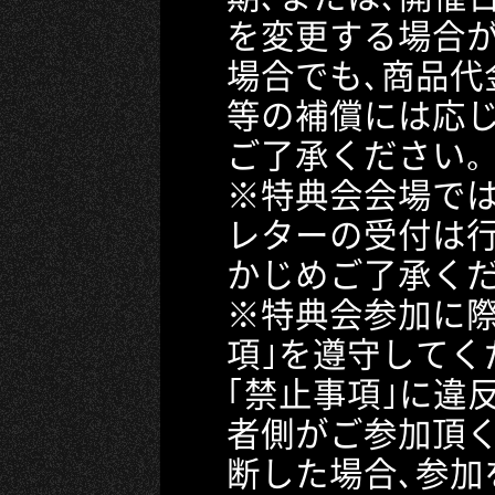
を変更する場合が
場合でも､商品代
等の補償には応じ
ご了承ください｡
※特典会会場で
レターの受付は行
かじめご了承くだ
※特典会参加に際
項｣を遵守してく
｢禁止事項｣に違
者側がご参加頂
断した場合､参加