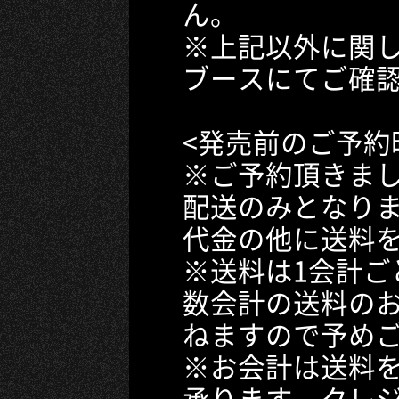
ん。
※上記以外に関し
ブースにてご確
<発売前のご予約
※ご予約頂きま
配送のみとなり
代金の他に送料
※送料は1会計ご
数会計の送料の
ねますので予め
※お会計は送料
承ります。クレ