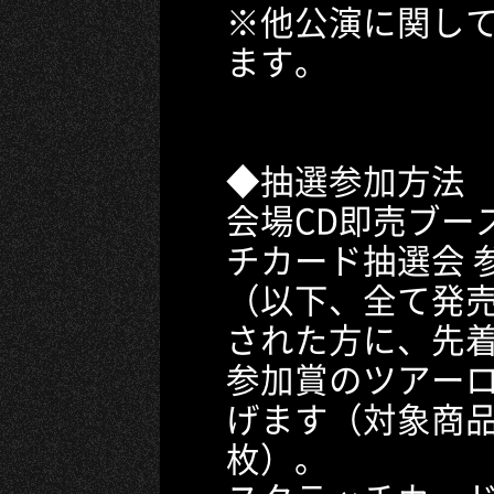
※他公演に関し
ます。
◆抽選参加方法
会場CD即売ブー
チカード抽選会 
（以下、全て発
された方に、先
参加賞のツアー
げます（対象商品
枚）。