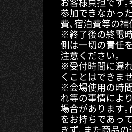
お客様負担です｡
参加できなかっ
費､宿泊費等の補
※終了後の終電時
側は一切の責任を
注意ください｡
※受付時間に遅れ
くことはできませ
※会場使用の時間
れ等の事情により
場合があります｡
をお持ちであっ
きず､また商品の