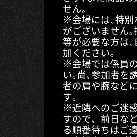
せん｡
※会場には､特別
がございません｡
等が必要な方は､
加ください。
※会場では係員
い｡尚､参加者を
者の肩や腕など
す｡
※近隣へのご迷
すので、前日な
る順番待ちはご