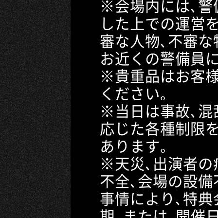
※会場内には､警
した上での運営を
審な人物､不審な
お近くの警備員
※貴重品はお客
ください｡
※当日は事故､混
応じた各種制限
あります｡
※天災､出演者の
不全､会場の設備
事情により､特典
期､または､開催