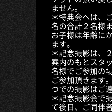
ません。
＊特典会へは、ご
名の合計２名様
お子様は年齢にか
ます。
＊記念撮影は、
案内のもとスタ
名様でご参加の
ご参加頂きます。
つでの撮影はご
＊記念撮影会で
て後日、ご同伴