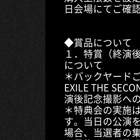
日会場にてご確
◆賞品について
１．特賞（終演
について
＊バックヤードご
EXILE THE S
演後記念撮影へ
＊特典会の実施
す。当日の公演
場合、当選者の