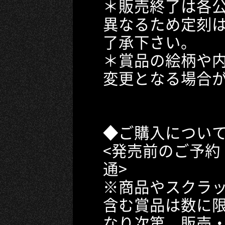
＊販売終了は各
異なるため定刻
了承下さい。
＊賞品の絵柄や
変更となる場合
◆ご購入につい
<発売前のご予約
通>
※商品やスクラ
含む賞品は数に
なり次第、販売