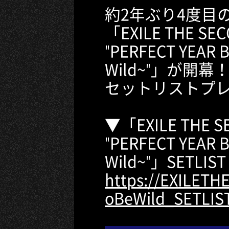
約2年ぶり4度目
「EXILE THE SEC
"PERFECT YEAR B
Wild~"」が開幕
セットリストプ
▼「EXILE THE SE
"PERFECT YEAR B
Wild~"」SETLIST
https://EXILETH
oBeWild_SETLIS