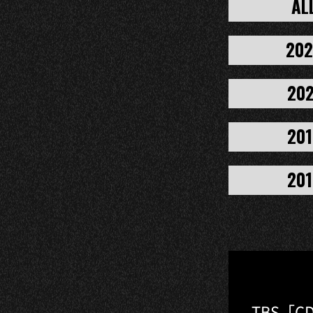
AL
20
202
201
201
TBS「