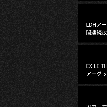
LDHア
間連続放
EXILE T
アーグッ
ツアー連動企