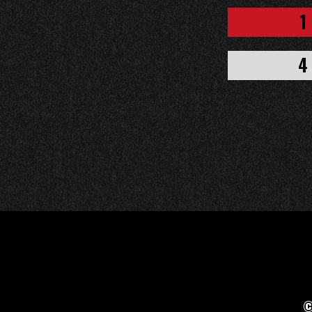
1
4
©