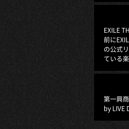
EXILE T
前にEXI
の公式リ
ている楽
第一興商主
by LIV