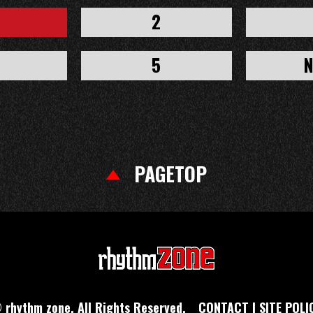
2
5
N
PAGETOP
 rhythm zone. All Rights Reserved.
CONTACT
|
SITE POLI