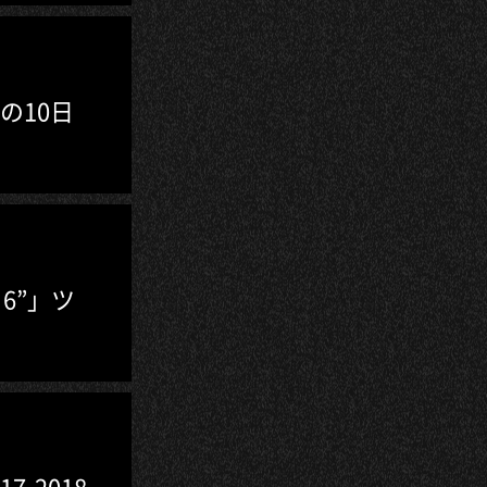
の10日
6・6”」ツ
7-2018