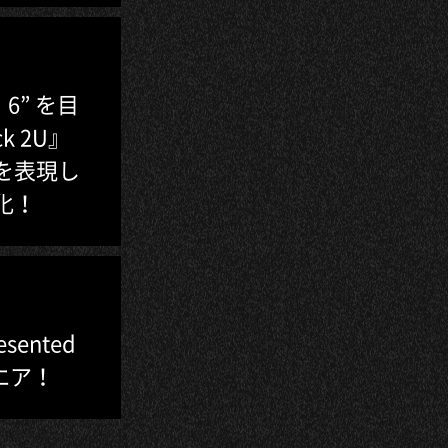
6・6” を目
k 2U』
を表現し
化！
ented
ンエア！