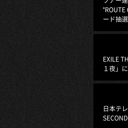
"ROU
ード抽選
EXILE
１夜」に
日本テレビ
SECON