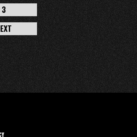
3
EXT
CY