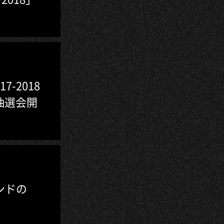
7-2018
ド抽選会開
ンドの