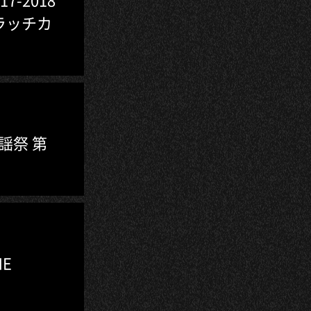
クラッチカ
歌謡祭 第
E